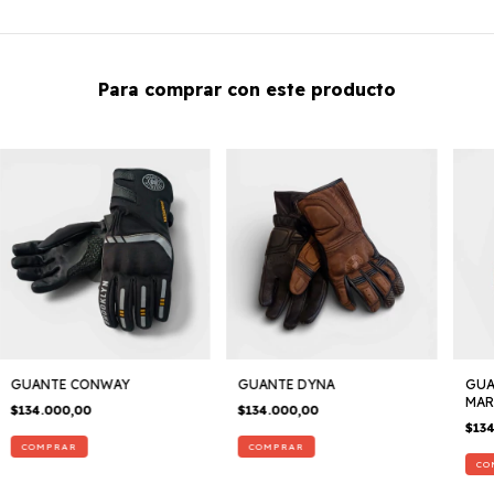
Para comprar con este producto
GUANTE CONWAY
GUANTE DYNA
GUA
MAR
$134.000,00
$134.000,00
$13
COMPRAR
COMPRAR
CO