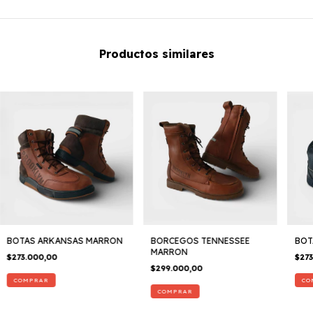
Productos similares
BOTAS ARKANSAS MARRON
BORCEGOS TENNESSEE
BOT
MARRON
$273.000,00
$273
$299.000,00
COMPRAR
CO
COMPRAR