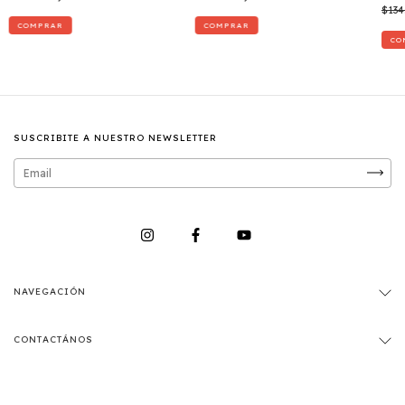
$134
COMPRAR
COMPRAR
CO
SUSCRIBITE A NUESTRO NEWSLETTER
NAVEGACIÓN
CONTACTÁNOS