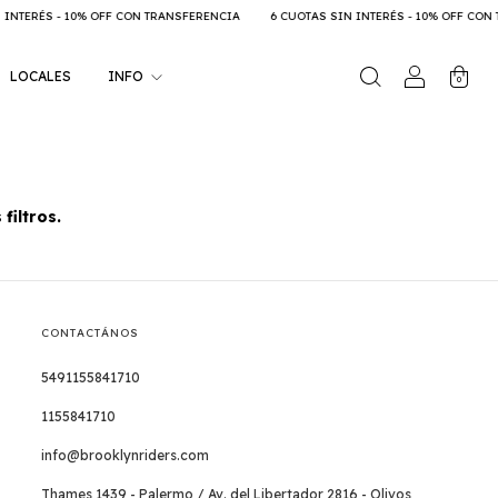
NTERÉS - 10% OFF CON TRANSFERENCIA
6 CUOTAS SIN INTERÉS - 10% OFF CON T
LOCALES
INFO
0
filtros.
CONTACTÁNOS
5491155841710
1155841710
info@brooklynriders.com
Thames 1439 - Palermo / Av. del Libertador 2816 - Olivos